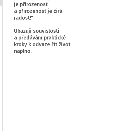
je přirozenost
a přirozenost je čirá
radost!"
Ukazuji souvislosti
a předávám praktické
kroky k odvaze žít život
naplno.