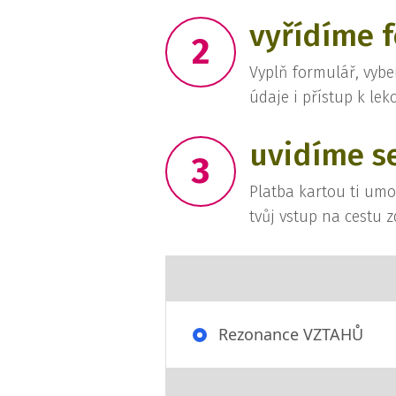
vyřídíme f
2
Vyplň formulář, vybe
údaje i přístup k lek
uvidíme se
3
Platba kartou ti um
tvůj vstup na cestu z
Rezonance VZTAHŮ