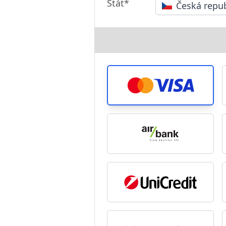
Stát*
Česká repub