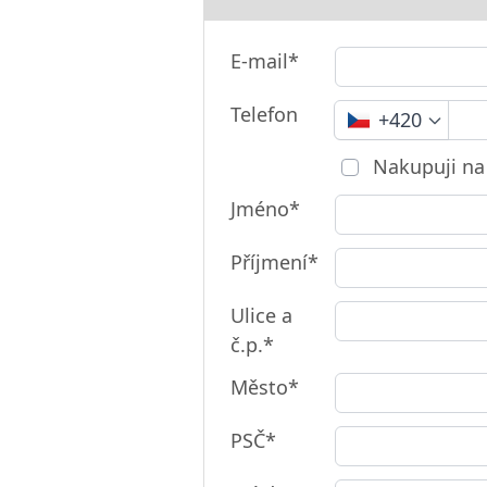
E-mail*
Telefon
+420
Nakupuji na
Jméno*
Příjmení*
Ulice a
č.p.*
Město*
PSČ*