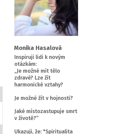
Monika Hasalová
Inspiruji lidi k novým
otázkám:
„Je možné mít tělo
.
zdravé? Lze žít
harmonické vztahy?
Je možné žít v hojnosti?
Jaké místozastupuje smrt
v životě?”
Ukazuji, že: "Spiritualita