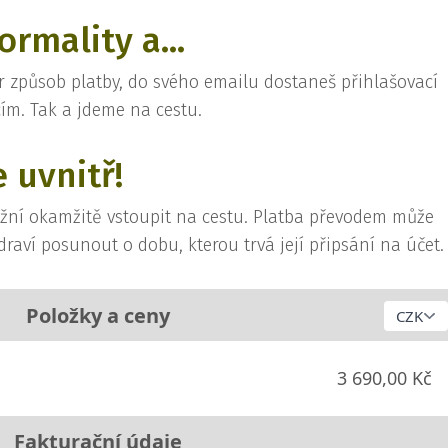
ormality a...
r způsob platby, do svého emailu dostaneš přihlašovací
cím. Tak a jdeme na cestu.
 uvnitř!
ožní okamžitě vstoupit na cestu. Platba převodem může
draví posunout o dobu, kterou trvá její připsání na účet
Položky a ceny
3 690,00 Kč
Fakturační údaje